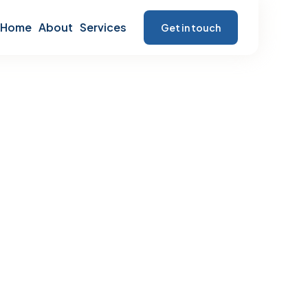
Home
About
Services
Get in touch